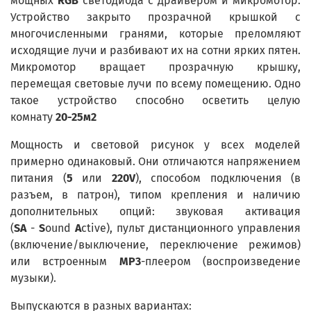
мощных
RGB
светодиода с драйвером и микромотор.
Устройство закрыто прозрачной крышкой с
многочисленными гранями, которые преломляют
исходящие лучи и разбивают их на сотни ярких пятен.
Микромотор вращает прозрачную крышку,
перемещая световые лучи по всему помещению. Одно
такое устройство способно осветить целую
комнату
20-25м
2
Мощность и световой рисунок у всех моделей
примерно одинаковый. Они отличаются напряжением
питания (
5
или
220V
), способом подключения (в
разъем, в патрон), типом крепления и наличию
дополнительных опций: звуковая активация
(
SA
-
S
ound
A
ctive), пульт дистанционного управления
(включение/выключение, переключение режимов)
или встроенным
MP3
-плеером (воспроизведение
музыки).
Выпускаются в разных вариантах: