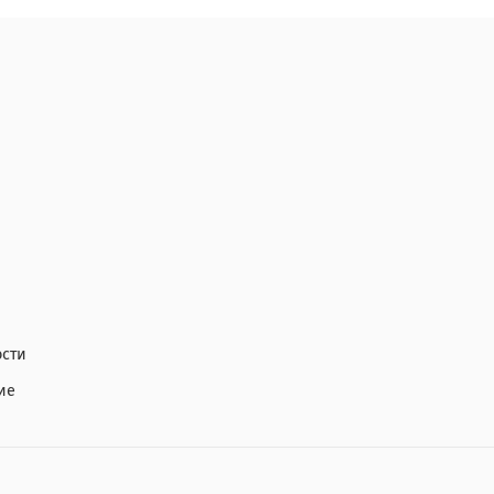
сти
ие