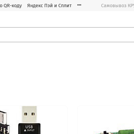
о QR-коду
Яндекс Пэй и Сплит
Самовывоз К