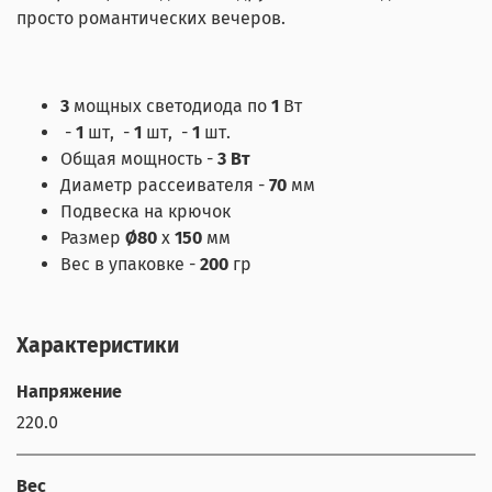
просто романтических вечеров.
3
мощных светодиода по
1
Вт
-
1
шт,
-
1
шт,
-
1
шт.
Общая мощность -
3 Вт
Диаметр рассеивателя -
70
мм
Подвеска на крючок
Размер
Ø80
х
150
мм
Вес в упаковке -
200
гр
Характеристики
Напряжение
220.0
Вес