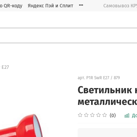
о QR-коду
Яндекс Пэй и Сплит
Самовывоз К
 E27
арт.
P1R SwR E27 / 879
Светильник 
металлическ
(0)
Д