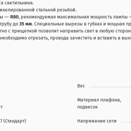
а светильника.
икелированной стальной резьбой.
пы ―
R80
, рекомендуемая максимальная мощность лампы
трубу до
35 мм
. Специальные вырезы в губках и мощная 
о с прищепкой позволит направить свет в любую сторон
 необходимо отрезать, провода зачистить и вставить в вы
0
Вес
Материал плафона,
ет
подвесок
7 (Стандарт)
Напряжение сети