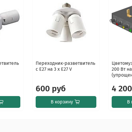
етвитель
Переходник-разветвитель
Цветому
с E27 на 3 x E27 V
200 Вт н
(упроще
600 руб
4 200
В корзину
В 