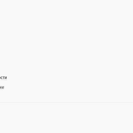
сти
ие