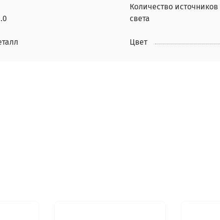
Количество источников
.0
света
еталл
Цвет