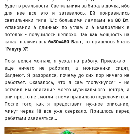
будет в реальности. Светильники выбирала дочка, ибо
для нее все это и затевалось. Ей понравились
светильники типа "
L
"с большими лампами на
80 Вт
.
Установили
4
длинных по углам и
4
квадратных в
потолок - получилось неплохо. Так как мощность на
канал получилась
6х80=480 Ватт
, то пришлось брать
"
Радугу-Х
".
Пока велся монтаж, я уехал на работу. Приезжаю -
еще ничего не работает, а монтажники сидят,
балдеют. Я разорался, почему до сих пор ничего не
работает. Оказалось, что я сам "лопухнулся" - не
оставил им описание моего музыкального центра, и
они просто не смогли к нему правильно подключиться.
После того, как я предоставил нужное описание,
минут через
10
все уже сверкало. Пришлось перед
ребятами извиняться...