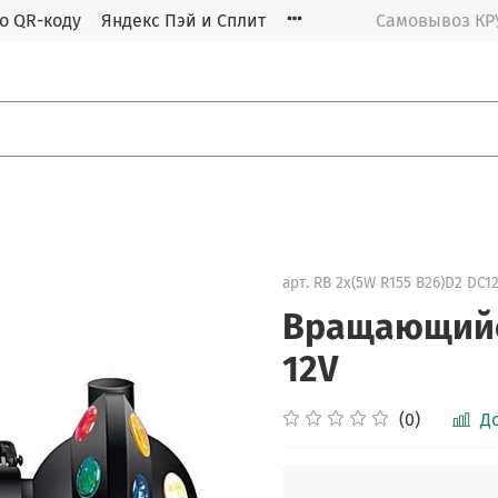
о QR-коду
Яндекс Пэй и Сплит
Самовывоз К
арт.
RB 2x(5W R155 B26)D2 DC12
Вращающийся
12V
(0)
Д