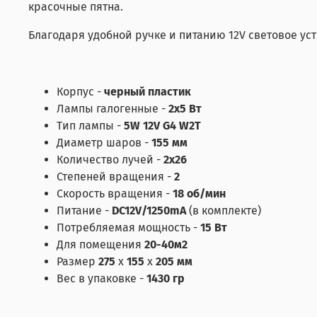
красочные пятна.
Благодаря удобной ручке и питанию 12V световое ус
Корпус -
черный пластик
Лампы галогенные -
2x5 Вт
Тип лампы -
5W 12V G4 W2T
Диаметр шаров -
155 мм
Количество лучей -
2х26
Степеней вращения -
2
Скорость вращения -
18 об/мин
Питание -
DC12V/1250mA
(в комплекте)
Потребляемая мощность -
15 Вт
Для помещения
20-40м
2
Размер
275
х
155
х
205 мм
Вес в упаковке -
1430 гр