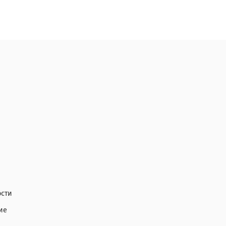
сти
ие