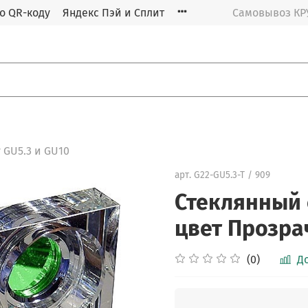
о QR-коду
Яндекс Пэй и Сплит
Самовывоз К
 GU5.3 и GU10
арт.
G22-GU5.3-T / 909
Стеклянный 
цвет Прозр
(0)
Д