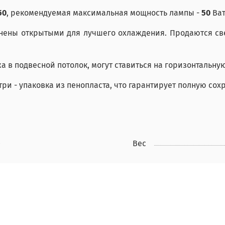
50
, рекомендуемая максимальная мощность лампы -
50
Ват
лнены открытыми для лучшего охлаждения. П
родаются св
в подвесной потолок, могут ставиться на горизонтальную 
три - упаковка из пенопласта, что гарантирует полную сох
0
Вес