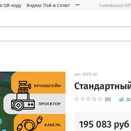
о QR-коду
Яндекс Пэй и Сплит
Самовывоз К
арт.
KSPD-SK
Стандартны
(0)
Д
195 083 руб