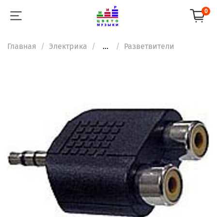
0
Главная
Электрика
...
Разветвители