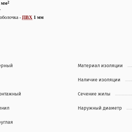
2
5 мм
т
 оболочка -
ПВХ
1 мм
ерный
Материал изоляции
Наличие изоляции
онтажный
Сечение жилы
инил
Наружный диаметр
руглая