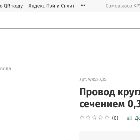
о QR-коду
Яндекс Пэй и Сплит
Самовывоз К
овода
арт.
WR5х0,35
Провод круг
сечением 0,
(0)
Д