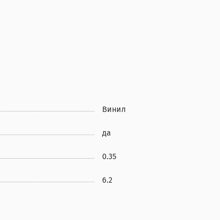
Винил
да
0.35
6.2