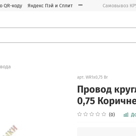
о QR-коду
Яндекс Пэй и Сплит
Самовывоз К
овода
арт.
WR1х0,75 Br
Провод круг
0,75 Коричн
(0)
Д