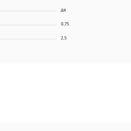
да
0.75
2.5