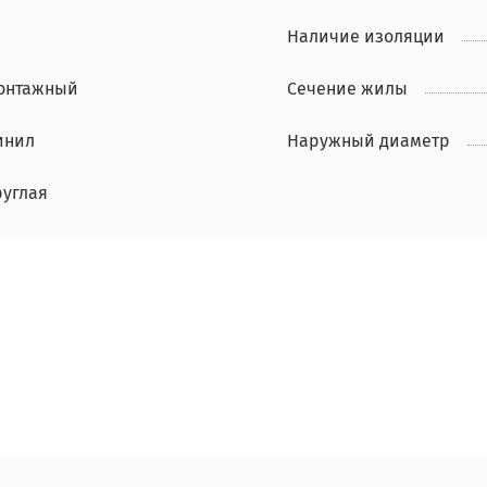
Наличие изоляции
онтажный
Сечение жилы
инил
Наружный диаметр
руглая