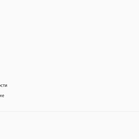
сти
ие